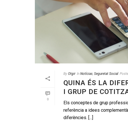
By
Otgir
In
Notícias
,
Seguretat Social
Post
QUINA ÉS LA DIF
I GRUP DE COTITZ
0
Els conceptes de grup professio
referència a idees complementàri
diferències. [...]