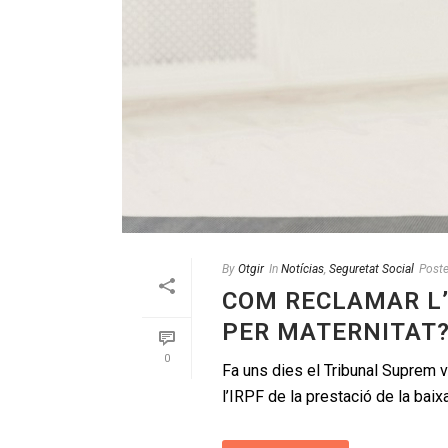
By
Otgir
In
Notícias
,
Seguretat Social
Post
COM RECLAMAR L’
PER MATERNITAT
0
Fa uns dies el Tribunal Suprem v
l’IRPF de la prestació de la baixa