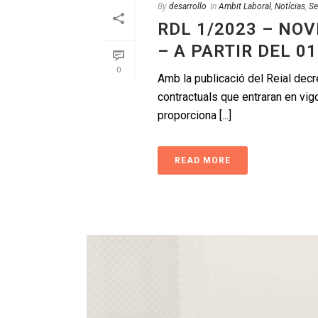
By
desarrollo
In
Ambit Laboral
,
Notícias
,
Se
RDL 1/2023 – NO
– A PARTIR DEL 01
0
Amb la publicació del Reial decr
contractuals que entraran en vig
proporciona [...]
READ MORE