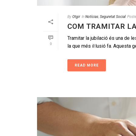
By
Otgir
In
Notícias
,
Seguretat Social
Post
COM TRAMITAR LA
Tramitar la jubilació és una de 
0
la que més il·lusió fa. Aquesta ge
READ MORE