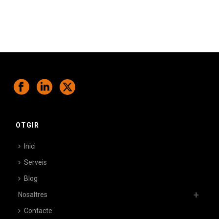
Ens comprometem a ajudar-te a superar
els teus desafiaments.
OTGIR
Inici
Serveis
Blog
Nosaltres
Contacte