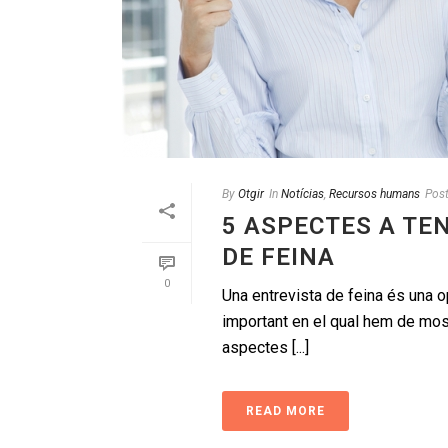
By
Otgir
In
Notícias
,
Recursos humans
Pos
5 ASPECTES A TE
DE FEINA
0
Una entrevista de feina és una 
important en el qual hem de most
aspectes [...]
READ MORE