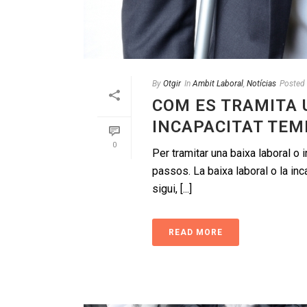
By
Otgir
In
Ambit Laboral
,
Notícias
Posted
COM ES TRAMITA 
INCAPACITAT TE
0
Per tramitar una baixa laboral o
passos. La baixa laboral o la in
sigui, [...]
READ MORE