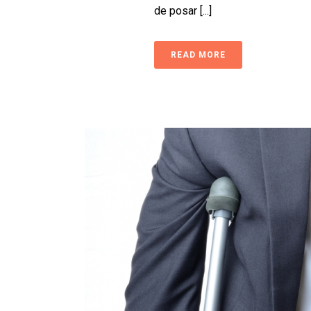
de posar [...]
READ MORE