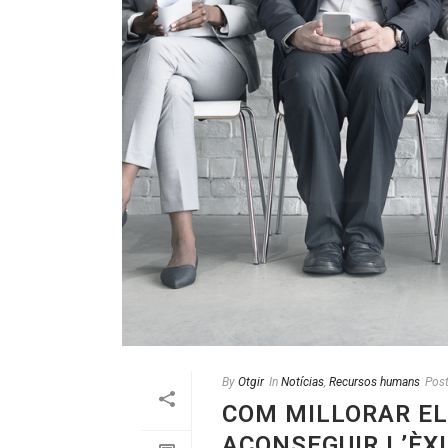
By
Otgir
In
Notícias
,
Recursos humans
Pos
COM MILLORAR EL
ACONSEGUIR L’ÈX