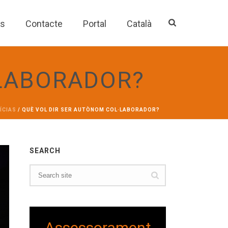
es
Contacte
Portal
Català
·LABORADOR?
ÍCIAS
/ QUÈ VOL DIR SER AUTÒNOM COL·LABORADOR?
SEARCH
Assessorament