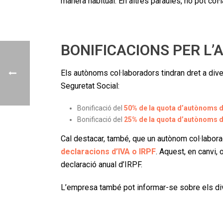
manera habitual. En altres paraules, no pot col
BONIFICACIONS PER L
Els autònoms col·laboradors tindran dret a div
Seguretat Social:
Bonificació del
50% de la quota d’autònoms d
Bonificació del
25% de la quota d’autònoms d
Cal destacar, també, que un autònom col·labor
declaracions d’IVA o IRPF
. Aquest, en canvi, 
declaració anual d’IRPF.
L’empresa també pot informar-se sobre els dive