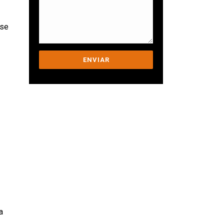
-se
Ens comprometem a
ajudar-te a superar els
teus desafiaments.
a