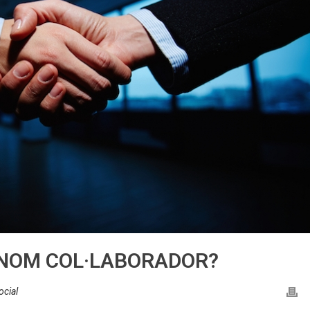
ÒNOM COL·LABORADOR?
ocial