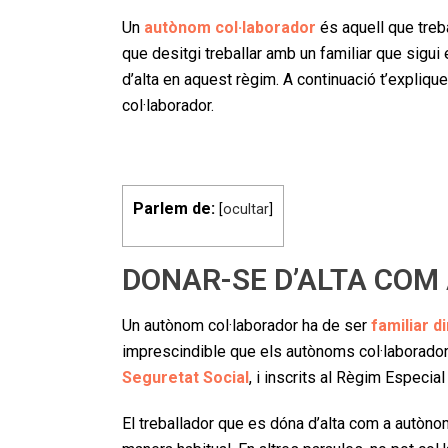
Un
autònom col·laborador
és aquell que treb
que desitgi treballar amb un familiar que sigu
d’alta en aquest règim. A continuació t’expliqu
col·laborador.
Parlem de:
[
ocultar
]
DONAR-SE D’ALTA CO
Un autònom col·laborador ha de ser
familiar d
imprescindible que els autònoms col·laborado
Seguretat Social
, i inscrits al Règim Especi
El treballador que es dóna d’alta com a autònom 