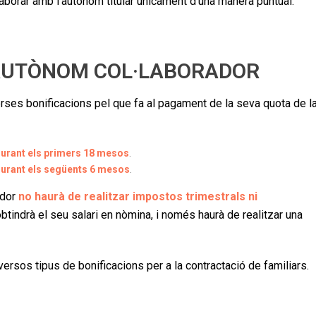
·laborar amb l’autònom titular únicament d’una manera puntual.
’AUTÒNOM COL·LABORADOR
erses bonificacions pel que fa al pagament de la seva quota de l
urant els primers 18 mesos
.
urant els següents 6 mesos
.
ador
no haurà de realitzar impostos trimestrals ni
obtindrà el seu salari en nòmina, i només haurà de realitzar una
rsos tipus de bonificacions per a la contractació de familiars.