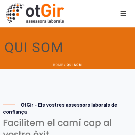
QUI SOM
HOME
/
QUI SOM
OtGir - Els vostres assessors laborals de
confiança
Facilitem el camí cap al
vostre èxit