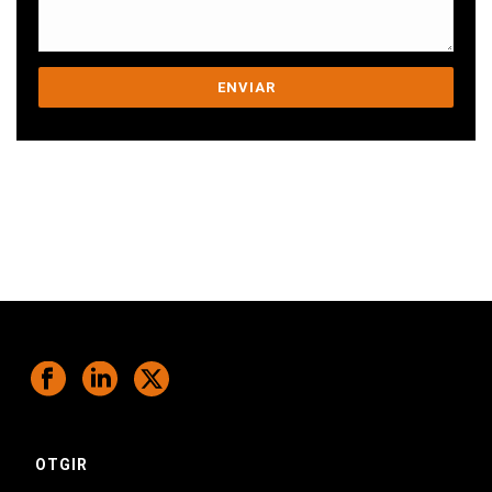
Ens comprometem a ajudar-te a superar
els teus desafiaments.
OTGIR