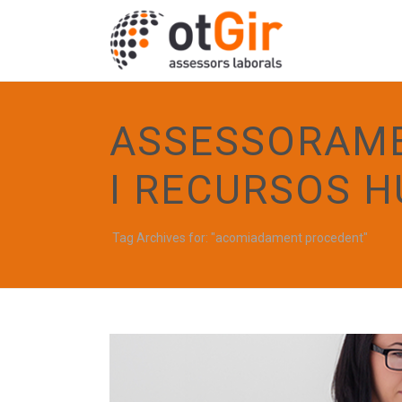
ASSESSORAME
I RECURSOS 
Tag Archives for: "acomiadament procedent"