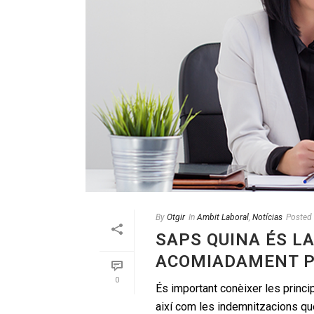
By
Otgir
In
Ambit Laboral
,
Notícias
Posted
SAPS QUINA ÉS L
ACOMIADAMENT P
0
És important conèixer les princ
així com les indemnitzacions qu