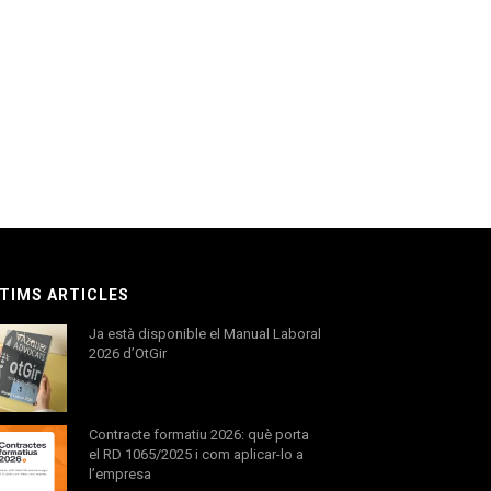
TIMS ARTICLES
Ja està disponible el Manual Laboral
2026 d’OtGir
Contracte formatiu 2026: què porta
el RD 1065/2025 i com aplicar-lo a
l’empresa