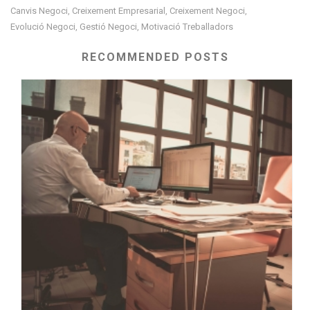
Canvis Negoci
Creixement Empresarial
Creixement Negoci
,
,
,
Evolució Negoci
Gestió Negoci
Motivació Treballadors
,
,
RECOMMENDED POSTS