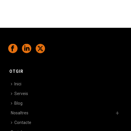
Ens comprometem a ajudar-te a superar
els teus desafiaments.
OTGIR
Inici
Serveis
Blog
Nosaltres
Contacte