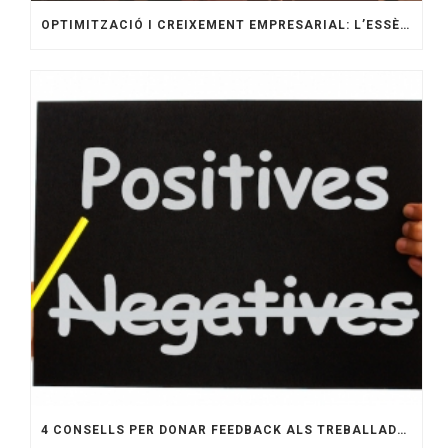
OPTIMITZACIÓ I CREIXEMENT EMPRESARIAL: L’ESSÈNCIA DE L’ASSESSORAMENT LABORAL A GIRONA
4 CONSELLS PER DONAR FEEDBACK ALS TREBALLADORS