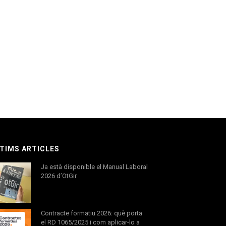
TIMS ARTICLES
Ja està disponible el Manual Laboral
2026 d’OtGir
Contracte formatiu 2026: què porta
el RD 1065/2025 i com aplicar-lo a