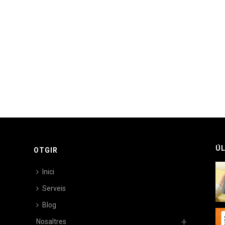
ÚL
OTGIR
Inici
Serveis
Blog
Nosaltres