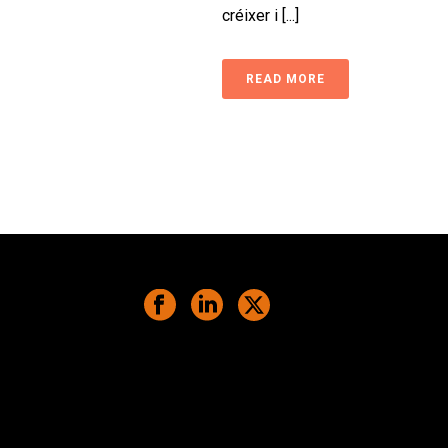
créixer i [...]
READ MORE