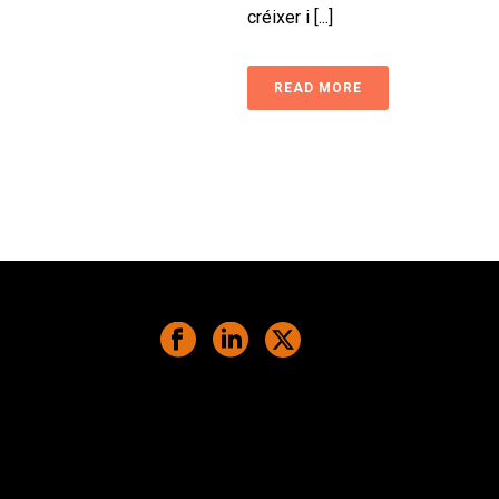
créixer i [...]
READ MORE