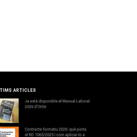
TIMS ARTICLES
Ja està disponible el Manual Laboral
2026 d’OtGir
Contracte formatiu 2026: què porta
el RD 1065/2025 i com aplicar-lo a