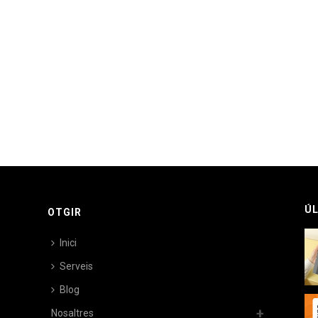
ÚL
OTGIR
Inici
Serveis
Blog
Nosaltres