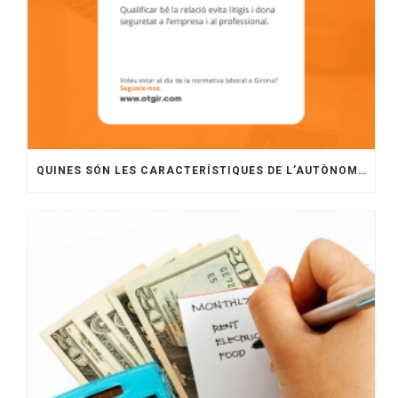
QUINES SÓN LES CARACTERÍSTIQUES DE L’AUTÒNOM, EL FALS AUTÒNOM I EL TRADE?