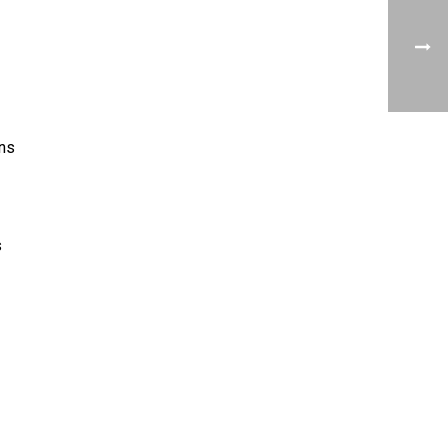
ens
s