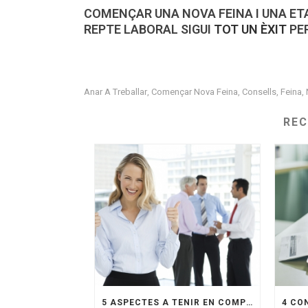
COMENÇAR UNA NOVA FEINA I UNA ET
REPTE LABORAL SIGUI
TOT UN ÈXIT
PER
Anar A Treballar
Començar Nova Feina
Consells
Feina
,
,
,
,
RE
5 ASPECTES A TENIR EN COMPTE EN UNA ENTREVISTA DE FEINA