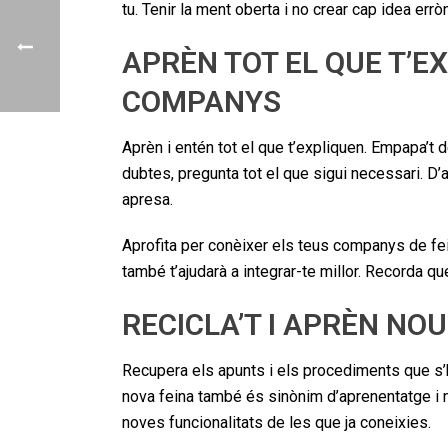
tu. Tenir la ment oberta i no crear cap idea errò
APRÈN TOT EL QUE T’EX
COMPANYS
Aprèn i entén tot el que t’expliquen. Empapa’t 
dubtes, pregunta tot el que sigui necessari. D
apresa.
Aprofita per conèixer els teus companys de fe
també t’ajudarà a integrar-te millor. Recorda qu
RECICLA’T I APRÈN N
Recupera els apunts i els procediments que s’h
nova feina també és sinònim d’aprenentatge i no
noves funcionalitats de les que ja coneixies.