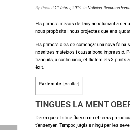
By
Posted
11 febrer, 2019
In
Notícias
,
Recursos hum
Els primers mesos de l’any acostumant a ser
nous propòsits i nous projectes que ens ajudar
Els primers dies de començar una nova feina s
nosaltres mateixos i causar bona impressió. Per
tranquils, a continuació, et llistem els 3 punts
èxit.
Parlem de:
[
ocultar
]
TINGUES LA MENT OBE
Deixa que el ritme flueixi i no et creïs prejudi
t’ensenyen. Tampoc jutgis a ningú per les sev