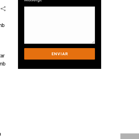
mb
tar
amb
Ens comprometem a
ajudar-te a superar els
teus desafiaments.
a