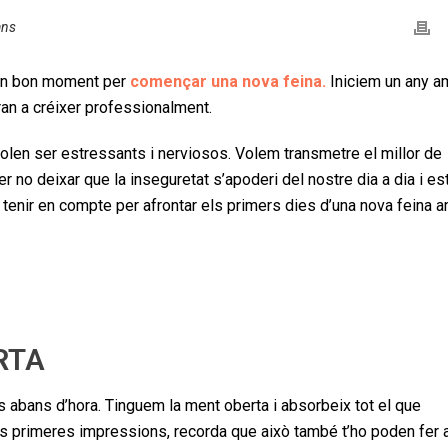
ans
 un bon moment per
començar una nova feina.
Iniciem un any a
an a créixer professionalment.
olen ser estressants i nerviosos. Volem transmetre el millor de
 no deixar que la inseguretat s’apoderi del nostre dia a dia i es
 a tenir en compte per afrontar els primers dies d’una nova feina 
RTA
cis abans d’hora. Tinguem la ment oberta i absorbeix tot el que
es primeres impressions, recorda que això també t’ho poden fer 