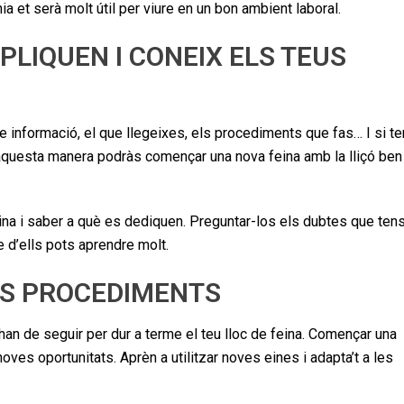
nia et serà molt útil per viure en un bon ambient laboral.
PLIQUEN I CONEIX ELS TEUS
de informació, el que llegeixes, els procediments que fas… I si t
’aquesta manera podràs començar una nova feina amb la lliçó ben
ina i saber a què es dediquen. Preguntar-los els dubtes que ten
e d’ells pots aprendre molt.
OUS PROCEDIMENTS
an de seguir per dur a terme el teu lloc de feina. Començar una
ves oportunitats. Aprèn a utilitzar noves eines i adapta’t a les