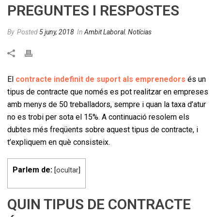
PREGUNTES I RESPOSTES
By
Posted
5 juny, 2018
In
Ambit Laboral
,
Notícias
El
contracte indefinit de suport als emprenedors
és un
tipus de contracte que només es pot realitzar en empreses
amb menys de 50 treballadors, sempre i quan la taxa d’atur
no es trobi per sota el 15%. A continuació resolem els
dubtes més freqüents sobre aquest tipus de contracte, i
t’expliquem en què consisteix.
Parlem de:
[
ocultar
]
QUIN TIPUS DE CONTRACTE