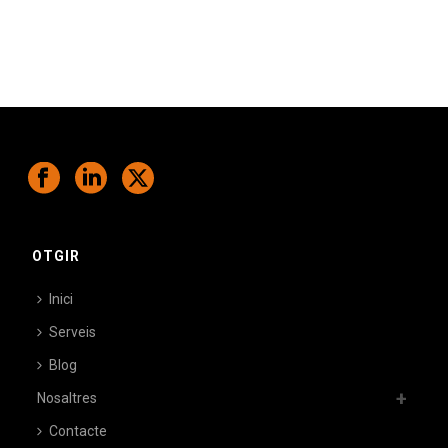
Ens comprometem a ajudar-te a superar
els teus desafiaments.
OTGIR
Inici
Serveis
Blog
Nosaltres
Contacte