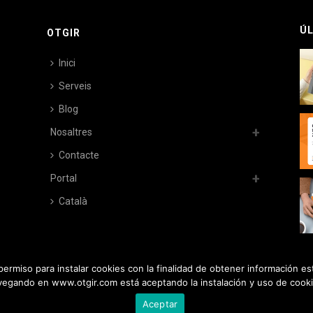
ÚL
OTGIR
Inici
Serveis
Blog
Nosaltres
Contacte
Portal
Català
ermiso para instalar cookies con la finalidad de obtener información es
vegando en www.otgir.com está aceptando la instalación y uso de cooki
Aceptar
ica de cookies |
Política de privacitat