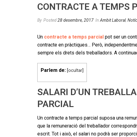
CONTRACTE A TEMPS P
By
Posted
28 desembre, 2017
In
Ambit Laboral
,
Notíc
Un
contracte a temps parcial
pot ser un contr
contracte en pràctiques… Però, independentmen
sempre els drets dels treballadors. A continua
Parlem de:
[
ocultar
]
SALARI D’UN TREBALL
PARCIAL
Un contracte a temps parcial suposa una remuner
que la remuneració del treballador correspondrà
escrit. Tot i això, el salari no podrà ser propo