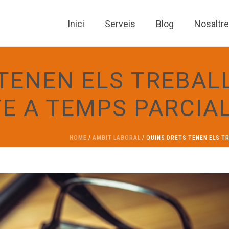
Inici
Serveis
Blog
Nosaltr
 TENEN ELS TREBA
E A TEMPS PARCIA
HOME
/
AMBIT LABORAL
/ QUINS DRETS TENEN ELS 