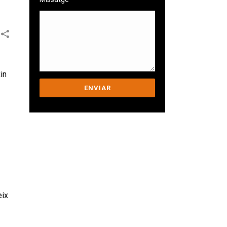
in
Ens comprometem a
ajudar-te a superar els
teus desafiaments.
eix