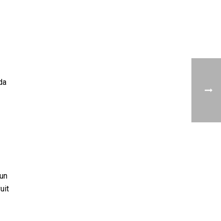
da
 un
uit