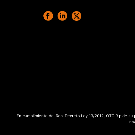
En cumplimiento del Real Decreto.Ley 13/2012, OTGIR pide su p
na
Tots els drets reservats © 2020 Otgir -
Avís legal
|
Polít