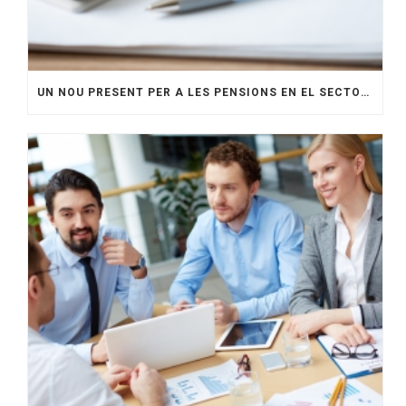
UN NOU PRESENT PER A LES PENSIONS EN EL SECTOR DE LA CONSTRUCCIÓ: CAP A UN FUTUR MÉS SEGUR