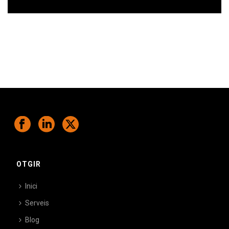
Ens comprometem a ajudar-te a superar
els teus desafiaments.
OTGIR
Inici
Serveis
Blog