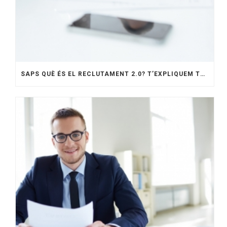
SAPS QUÈ ÉS EL RECLUTAMENT 2.0? T’EXPLIQUEM TOT EL QUE HAS DE SABER