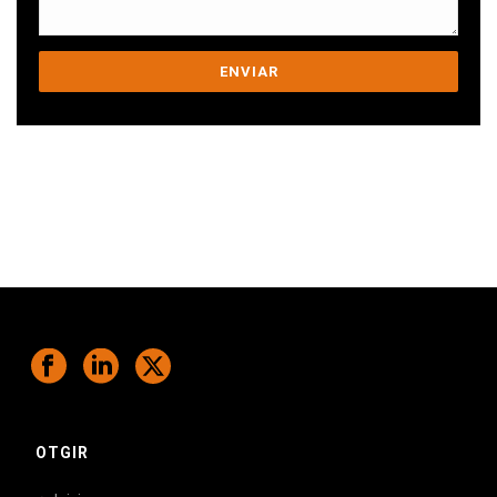
Ens comprometem a ajudar-te a superar
els teus desafiaments.
OTGIR