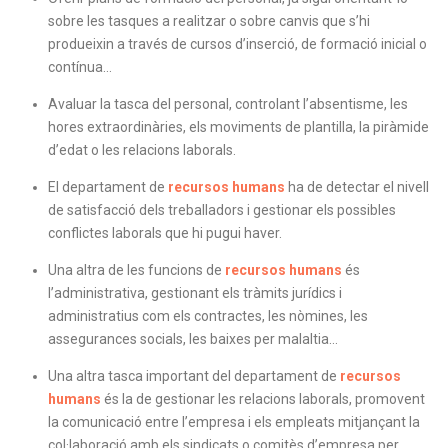
sobre les tasques a realitzar o sobre canvis que s’hi
produeixin a través de cursos d’inserció, de formació inicial o
contínua…
Avaluar la tasca del personal, controlant l’absentisme, les
hores extraordinàries, els moviments de plantilla, la piràmide
d’edat o les relacions laborals.
El departament de
recursos humans
ha de detectar el nivell
de satisfacció dels treballadors i gestionar els possibles
conflictes laborals que hi pugui haver.
Una altra de les funcions de
recursos humans
és
l’administrativa, gestionant els tràmits jurídics i
administratius com els contractes, les nòmines, les
assegurances socials, les baixes per malaltia…
Una altra tasca important del departament de
recursos
humans
és la de gestionar les relacions laborals, promovent
la comunicació entre l’empresa i els empleats mitjançant la
col·laboració amb els sindicats o comitès d’empresa per