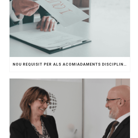
NOU REQUISIT PER ALS ACOMIADAMENTS DISCIPLINARIS. QUÈ HAN DE SABER LES EMPRESES