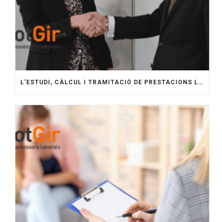
L’ESTUDI, CÀLCUL I TRAMITACIÓ DE PRESTACIONS LABORALS A GIRONA: GUIA COMPLETA PER A EMPRESES.