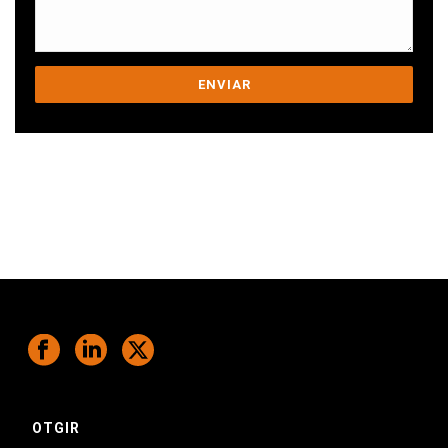
Ens comprometem a ajudar-te a superar
els teus desafiaments.
OTGIR