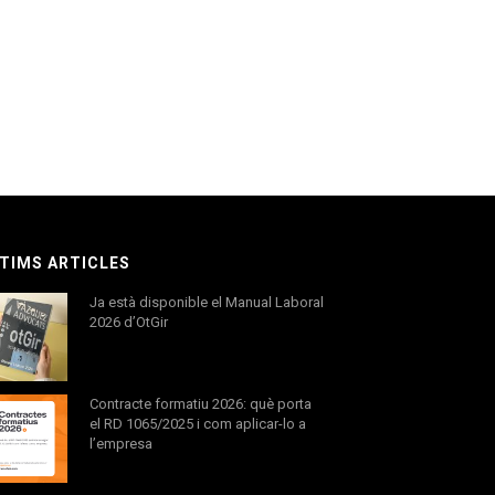
TIMS ARTICLES
Ja està disponible el Manual Laboral
2026 d’OtGir
Contracte formatiu 2026: què porta
el RD 1065/2025 i com aplicar-lo a
l’empresa