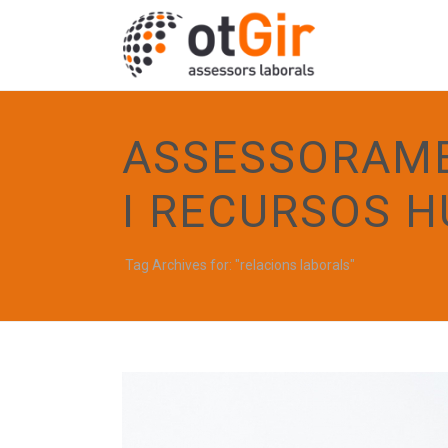
ASSESSORAME
I RECURSOS 
Tag Archives for: "relacions laborals"