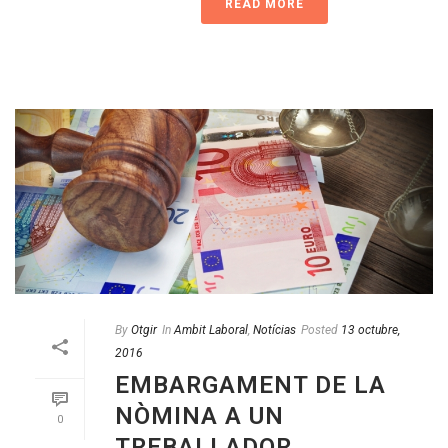
READ MORE
By
Otgir
In
Ambit Laboral
,
Notícias
Posted
13 octubre,
2016
EMBARGAMENT DE LA
NÒMINA A UN
0
TREBALLADOR