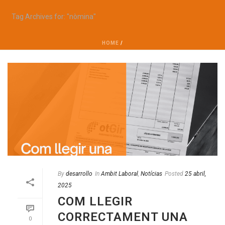
Tag Archives for: "nòmina"
HOME
/
By
desarrollo
In
Ambit Laboral
,
Notícias
Posted
25 abril,
2025
COM LLEGIR
CORRECTAMENT UNA
0