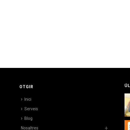
ÚL
OTGIR
Inici
Serveis
Blog
Nosaltres