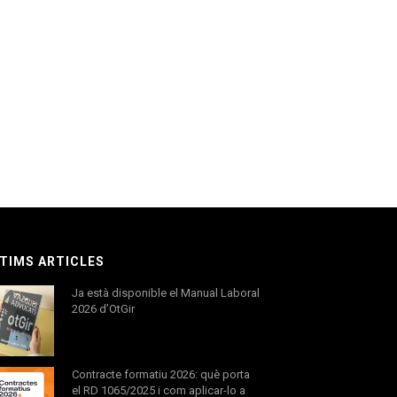
TIMS ARTICLES
Ja està disponible el Manual Laboral
2026 d’OtGir
Contracte formatiu 2026: què porta
el RD 1065/2025 i com aplicar-lo a