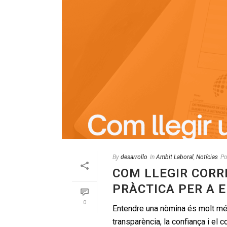
By
desarrollo
In
Ambit Laboral
,
Notícias
Po
COM LLEGIR CORR
PRÀCTICA PER A 
0
Entendre una nòmina és molt més 
transparència, la confiança i el