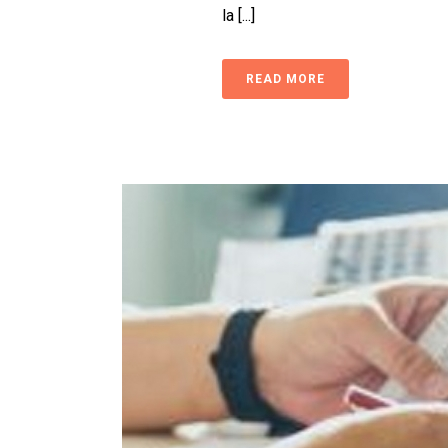
la [...]
READ MORE