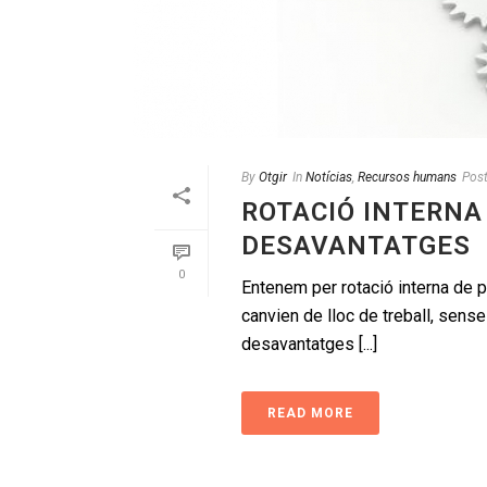
By
Otgir
In
Notícias
,
Recursos humans
Pos
ROTACIÓ INTERNA
DESAVANTATGES
0
Entenem per rotació interna de 
canvien de lloc de treball, sens
desavantatges [...]
READ MORE