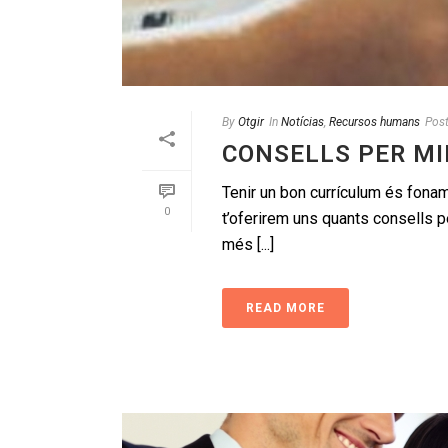
By
Otgir
In
Notícias
,
Recursos humans
Pos
CONSELLS PER MI
Tenir un bon currículum és fonam
0
t’oferirem uns quants consells per
més [...]
READ MORE