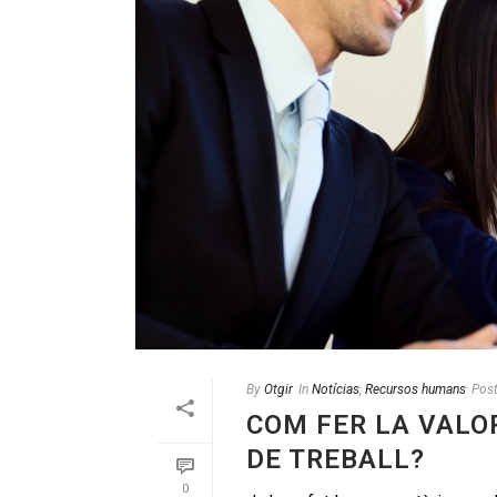
By
Otgir
In
Notícias
,
Recursos humans
Pos
COM FER LA VALO
DE TREBALL?
0