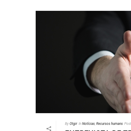
By
Otgir
In
Notícias
,
Recursos humans
Pos