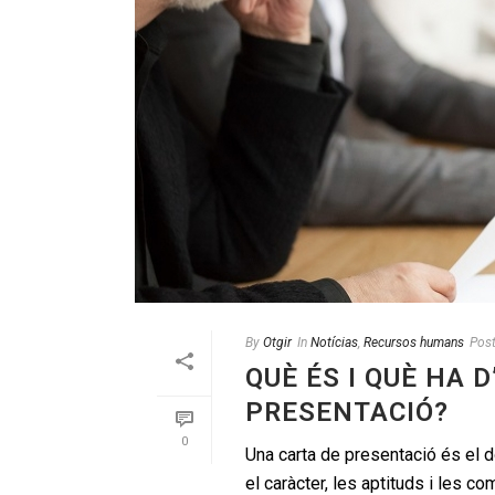
By
Otgir
In
Notícias
,
Recursos humans
Pos
QUÈ ÉS I QUÈ HA 
PRESENTACIÓ?
0
Una carta de presentació és el 
el caràcter, les aptituds i les c