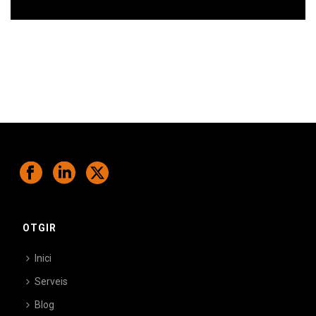
Ens comprometem a ajudar-te a superar
els teus desafiaments.
OTGIR
Inici
Serveis
Blog