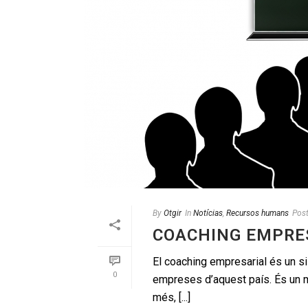
By
Otgir
In
Notícias
,
Recursos humans
Pos
COACHING EMPRES
El coaching empresarial és un s
0
empreses d’aquest país. És un m
més, [...]