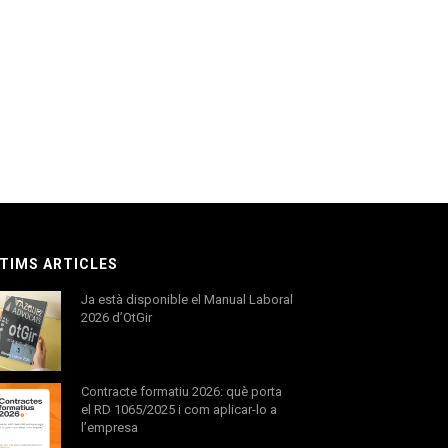
TIMS ARTICLES
Ja està disponible el Manual Laboral
2026 d’OtGir
Contracte formatiu 2026: què porta
el RD 1065/2025 i com aplicar-lo a
l’empresa