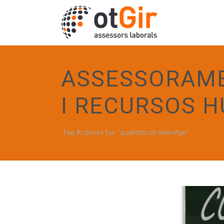
ASSESSORAME
I RECURSOS 
Tag Archives for: "qualitats de lideratge"