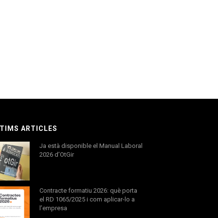
TIMS ARTICLES
Ja està disponible el Manual Laboral
2026 d’OtGir
Contracte formatiu 2026: què porta
el RD 1065/2025 i com aplicar-lo a
l’empresa