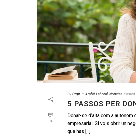
By
Otgir
In
Ambit Laboral
,
Notícias
Posted
5 PASSOS PER DO
Donar-se d’alta com a autònom és 
0
empresarial. Si vols obrir un neg
que has [...]