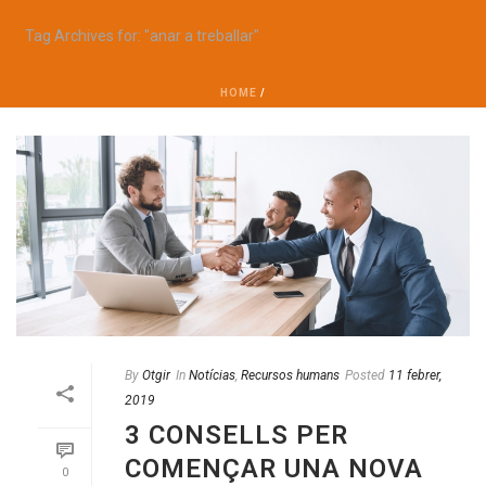
Tag Archives for: "anar a treballar"
HOME
/
By
Otgir
In
Notícias
,
Recursos humans
Posted
11 febrer,
2019
3 CONSELLS PER
COMENÇAR UNA NOVA
0