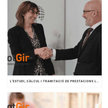
L’ESTUDI, CÀLCUL I TRAMITACIÓ DE PRESTACIONS LABORALS A GIRONA: GUIA COMPLETA PER A EMPRESES.