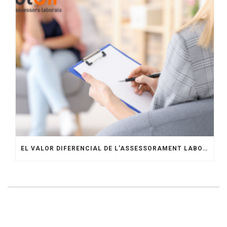
EL VALOR DIFERENCIAL DE L’ASSESSORAMENT LABORAL ESPECIALITZAT AMB OTGIR