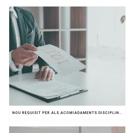
NOU REQUISIT PER ALS ACOMIADAMENTS DISCIPLINARIS. QUÈ HAN DE SABER LES EMPRESES