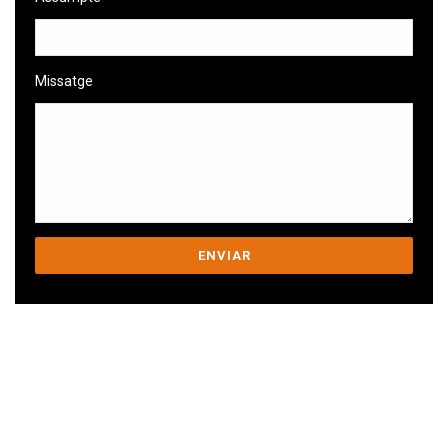
Missatge
Ens comprometem a ajudar-te a superar
els teus desafiaments.