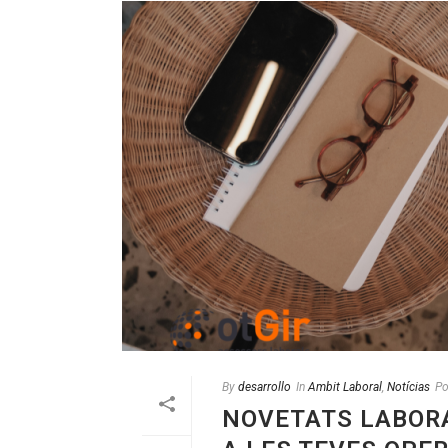
By
desarrollo
In
Ambit Laboral
,
Notícias
Po
NOVETATS LABORA