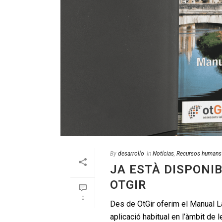
By
desarrollo
In
Notícias
,
Recursos humans
JA ESTÀ DISPONI
OTGIR
0
Des de OtGir oferim el Manual Lab
aplicació habitual en l’àmbit de le