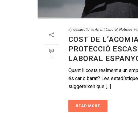
By
desarrollo
In
Ambit Laboral
,
Notícias
Po
COST DE L’ACOMIA
PROTECCIÓ ESCAS
LABORAL ESPANY
0
Quant li costa realment a un em
és car o barat? Les estadístique
suggereixen que [...]
READ MORE