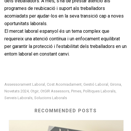
dels treballadors. A més, s’ha de prestar atenció als
programes de reubicació i suport als treballadors
acomiadats per ajudar-los en la seva transició cap a noves
oportunitats laborals.
El mercat laboral espanyol és un tema complex que
requereix una atenció contínua i un enfocament equilibrat
per garantir la protecció i l’estabilitat dels treballadors en un
entorn laboral en constant canvi.
Assessorament Laboral
Cost Acomiadament
Gestió Laboral
Girona
,
,
,
,
Novetats 2024
Otgir
OtGIR Assessors
Pimes
Polítiques Laborals
,
,
,
,
,
Serveis Laborals
Solucions Laborals
,
RECOMMENDED POSTS