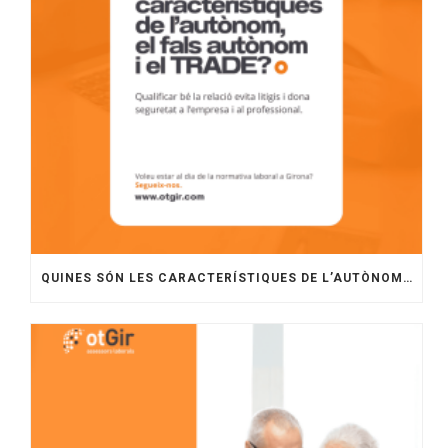
QUINES SÓN LES CARACTERÍSTIQUES DE L’AUTÒNOM, EL FALS AUTÒNOM I EL TRADE?