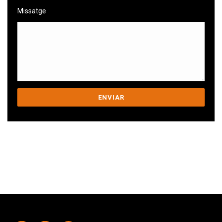
Missatge
Ens comprometem a ajudar-te a superar
els teus desafiaments.