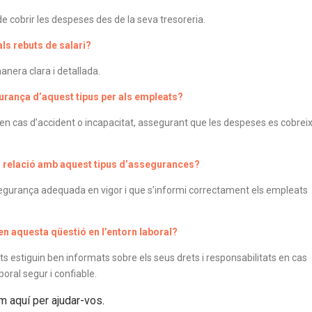
e cobrir les despeses des de la seva tresoreria.
ls rebuts de salari?
anera clara i detallada.
urança d’aquest tipus per als empleats?
en cas d’accident o incapacitat, assegurant que les despeses es cobreix
en relació amb aquest tipus d’assegurances?
segurança adequada en vigor i que s’informi correctament els empleats
en aquesta qüestió en l’entorn laboral?
ts estiguin ben informats sobre els seus drets i responsabilitats en cas
boral segur i confiable.
 aquí per ajudar-vos
.