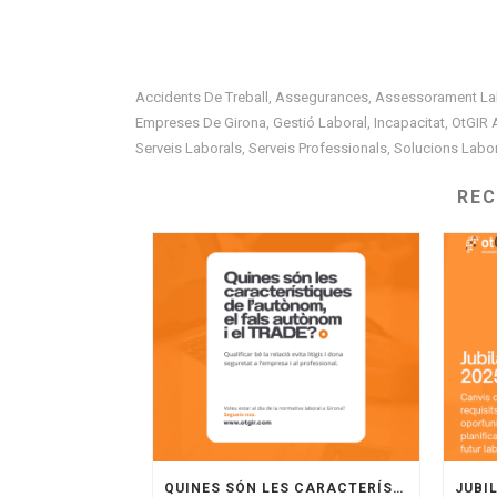
Accidents De Treball
Assegurances
Assessorament La
,
,
Empreses De Girona
Gestió Laboral
Incapacitat
OtGIR 
,
,
,
Serveis Laborals
Serveis Professionals
Solucions Labo
,
,
RE
QUINES SÓN LES CARACTERÍSTIQUES DE L’AUTÒNOM, EL FALS AUTÒNOM I EL TRADE?