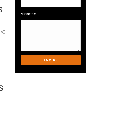
S
Missatge
Ens comprometem a
S
ajudar-te a superar els
teus desafiaments.