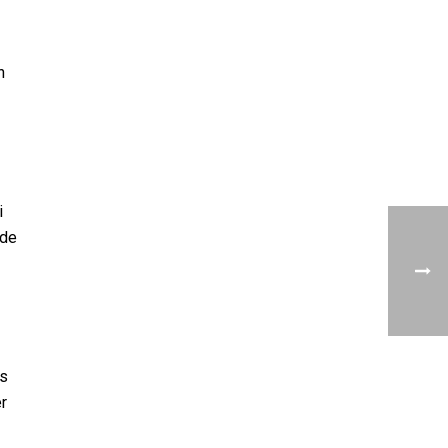
n
i
 de
ls
r