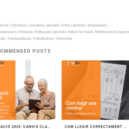
boral
Cobertura
Convenis Laborals
Drets Laborals.
Empresaris
,
,
,
,
,
Assessors
Pòlisses
Polítiques Laborals
Rebut De Salari
Retribució En Espèc
,
,
,
,
rals
Transparència
Treballadors
Tresoreria
,
,
,
COMMENDED POSTS
JUBILACIÓ 2025: CANVIS CLAU, REQUISITS I NOVES OPORTUNITATS PER PLANIFICAR EL TEU FUTUR LABORAL
COM LLEGIR CORRECTAMENT UNA NÒMINA: GUIA PRÀCTICA PER A EMPRESES I TREBALLADORS