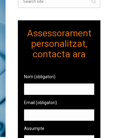
Assessorament
personalitzat,
contacta ara
Nom (obligatori)
Email (obligatori)
Assumpte