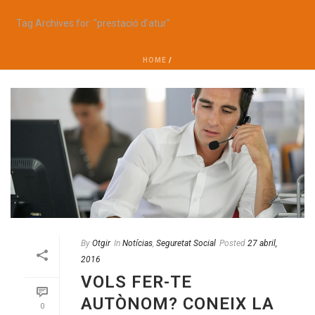
Tag Archives for: "prestació d’atur"
HOME
/
By
Otgir
In
Notícias
,
Seguretat Social
Posted
27 abril,
2016
VOLS FER-TE
AUTÒNOM? CONEIX LA
0