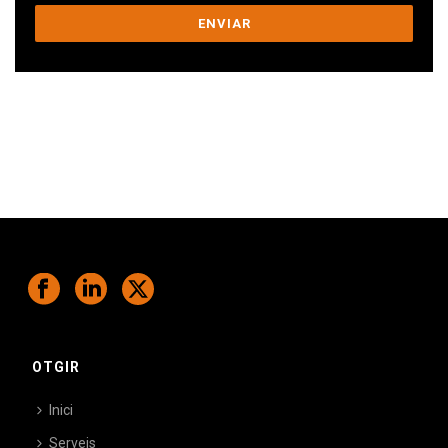
Ens comprometem a ajudar-te a superar
els teus desafiaments.
OTGIR
Inici
Serveis