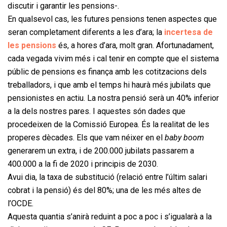
discutir i garantir les pensions-.
En qualsevol cas, les futures pensions tenen aspectes que
seran completament diferents a les d’ara; la
incertesa de
les pensions
és, a hores d’ara, molt gran. Afortunadament,
cada vegada vivim més i cal tenir en compte que el sistema
públic de pensions es finança amb les cotitzacions dels
treballadors, i que amb el temps hi haurà més jubilats que
pensionistes en actiu. La nostra pensió serà un 40% inferior
a la dels nostres pares. I aquestes són dades que
procedeixen de la Comissió Europea. És la realitat de les
properes dècades. Els que vam néixer en el
baby boom
generarem un extra, i de 200.000 jubilats passarem a
400.000 a la fi de 2020 i principis de 2030.
Avui dia, la taxa de substitució (relació entre l’últim salari
cobrat i la pensió) és del 80%; una de les més altes de
l’OCDE.
Aquesta quantia s’anirà reduint a poc a poc i s’igualarà a la