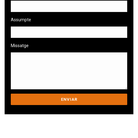
Assumpte
Missatge
Ens comprometem a ajudar-te a superar
els teus desafiaments.