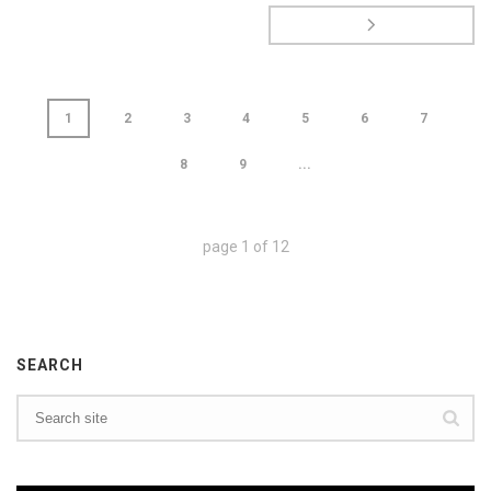
1
2
3
4
5
6
7
8
9
...
page
1
of
12
SEARCH