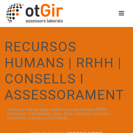
RECURSOS
HUMANS | RRHH |
CONSELLS I
ASSESSORAMENT
Tot el que has de saber sobre recursos humans RRHH,
autónoms i treballadors. Lleis, drets, consells, novetats,
curiositats, solucions a conflictes...