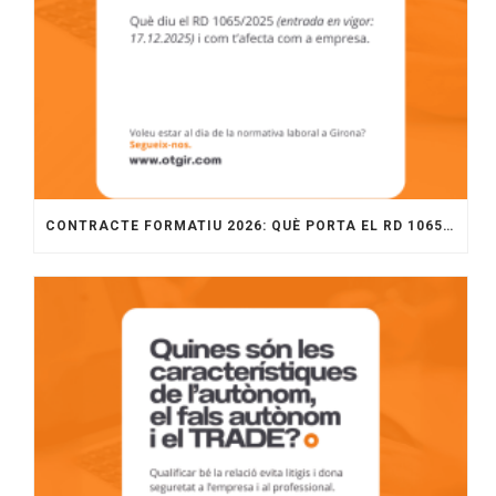
CONTRACTE FORMATIU 2026: QUÈ PORTA EL RD 1065/2025 I COM APLICAR-LO A L’EMPRESA