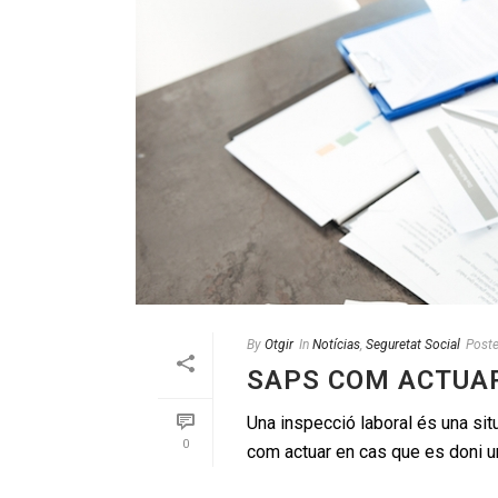
By
Otgir
In
Notícias
,
Seguretat Social
Post
SAPS COM ACTUAR
Una inspecció laboral és una situ
0
com actuar en cas que es doni una