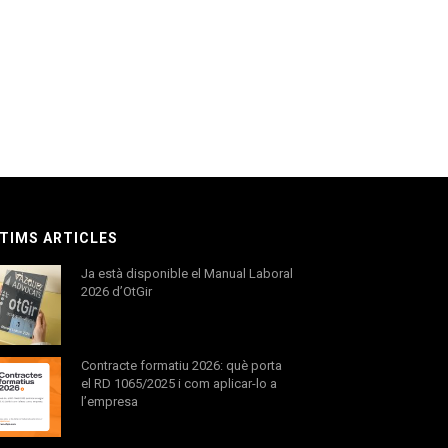
TIMS ARTICLES
Ja està disponible el Manual Laboral
2026 d’OtGir
Contracte formatiu 2026: què porta
el RD 1065/2025 i com aplicar-lo a
l’empresa