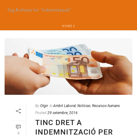
Tag Archives for: "indemnització"
HOME
/
By
Otgir
In
Ambit Laboral
,
Notícias
,
Recursos humans
Posted
29 setembre, 2016
TINC DRET A
INDEMNITZACIÓ PER
0