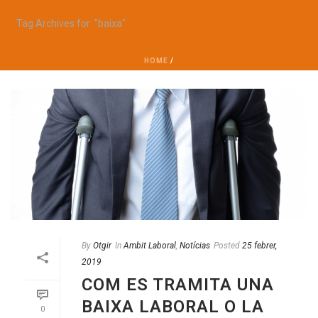
Tag Archives for: "baixa"
HOME
/
By
Otgir
In
Ambit Laboral
,
Notícias
Posted
25 febrer,
2019
COM ES TRAMITA UNA
BAIXA LABORAL O LA
0