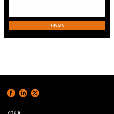
Ens comprometem a ajudar-te a superar
els teus desafiaments.
OTGIR