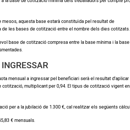
r a la base de cotització mínima dels treballadors per compte pr
ze mesos, aquesta base estarà constituïda pel resultat de
ma de les bases de cotització entre el nombre dels dies cotitzats.
lsevol base de cotització compresa entre la base mínima i la base
esmentades.
A INGRESSAR
ta mensual a ingressar pel beneficiari serà el resultat d’aplicar 
cotització, multiplicant per 0,94. El tipus de cotització vigent en
ció per a la jubilació de 1.300 €, cal realitzar els següents càlcu
345,83 € mensuals.