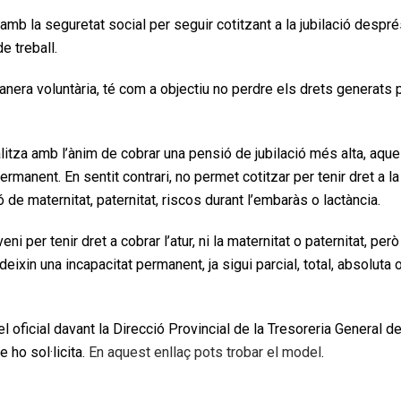
mb la seguretat social per seguir cotitzant a la jubilació despr
de treball.
nera voluntària, té com a objectiu no perdre els drets generats 
itza amb l’ànim de cobrar una pensió de jubilació més alta, aque
rmanent. En sentit contrari, no permet cotitzar per tenir dret a la
 de maternitat, paternitat, riscos durant l’embaràs o lactància.
 per tenir dret a cobrar l’atur, ni la maternitat o paternitat, però
xin una incapacitat permanent, ja sigui parcial, total, absoluta 
l oficial davant la Direcció Provincial de la Tresoreria General de
 ho sol·licita.
En aquest enllaç pots trobar el model
.