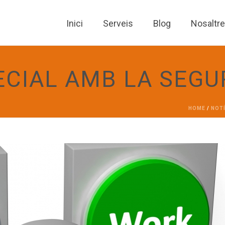
Inici
Serveis
Blog
Nosaltr
ECIAL AMB LA SEGU
HOME
/
NOT