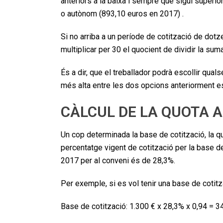
anteriors a la baixa i sempre que sigui superio
o autònom (893,10 euros en 2017) .
Si no arriba a un període de cotització de dot
multiplicar per 30 el quocient de dividir la su
És a dir, que el treballador podrà escollir qua
més alta entre les dos opcions anteriorment 
CÀLCUL DE LA QUOTA 
Un cop determinada la base de cotització, la quo
percentatge vigent de cotització per la base de 
2017 per al conveni és de 28,3%.
Per exemple, si es vol tenir una base de cotitza
Base de cotització: 1.300 € x 28,3% x 0,94 = 