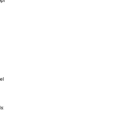
opi
el
ls: