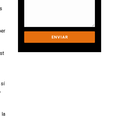
és
per
st
Ens comprometem a
ajudar-te a superar els
teus desafiaments.
 sí
o
 la