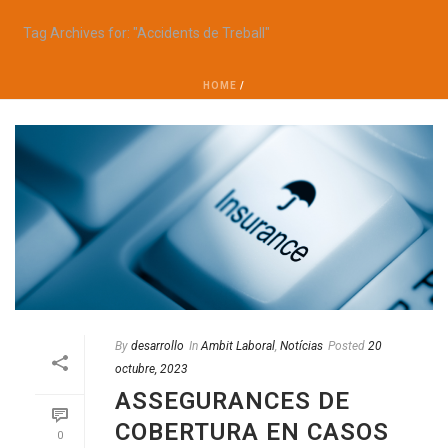
Tag Archives for: "Accidents de Treball"
HOME
/
By
desarrollo
In
Ambit Laboral
,
Notícias
Posted
20
octubre, 2023
ASSEGURANCES DE
COBERTURA EN CASOS
0