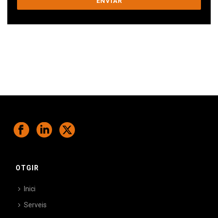
Ens comprometem a ajudar-te a superar
els teus desafiaments.
OTGIR
Inici
Serveis