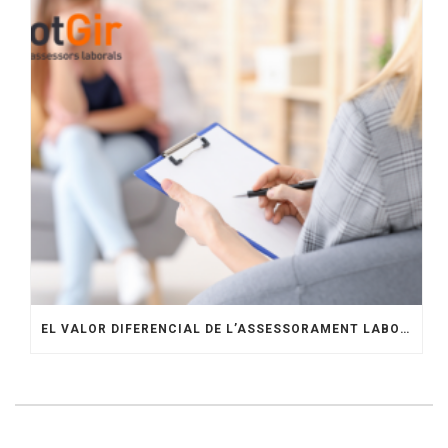
EL VALOR DIFERENCIAL DE L’ASSESSORAMENT LABORAL ESPECIALITZAT AMB OTGIR