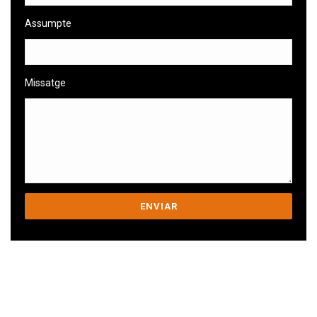
Assumpte
Missatge
Ens comprometem a ajudar-te a superar
els teus desafiaments.