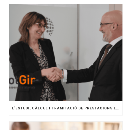
L’ESTUDI, CÀLCUL I TRAMITACIÓ DE PRESTACIONS LABORALS A GIRONA: GUIA COMPLETA PER A EMPRESES.