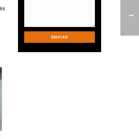
més
Ens comprometem a
ajudar-te a superar els
teus desafiaments.