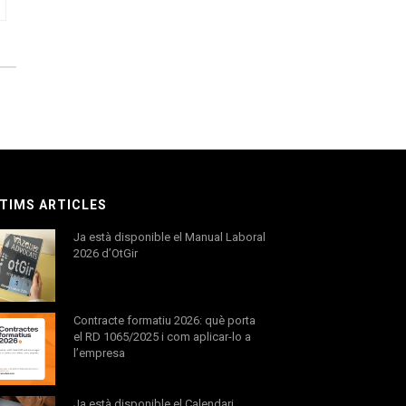
TIMS ARTICLES
Ja està disponible el Manual Laboral
2026 d’OtGir
Contracte formatiu 2026: què porta
el RD 1065/2025 i com aplicar-lo a
l’empresa
Ja està disponible el Calendari