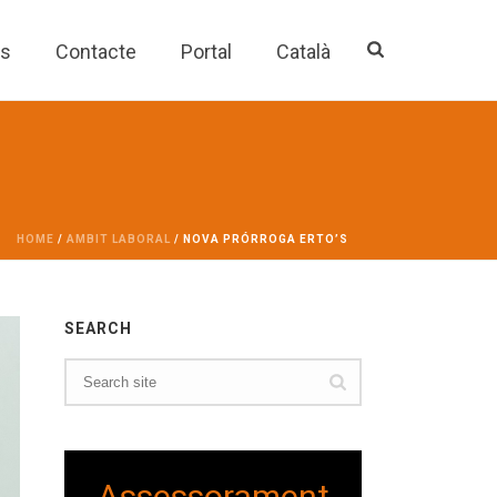
es
Contacte
Portal
Català
HOME
/
AMBIT LABORAL
/ NOVA PRÓRROGA ERTO’S
SEARCH
Assessorament