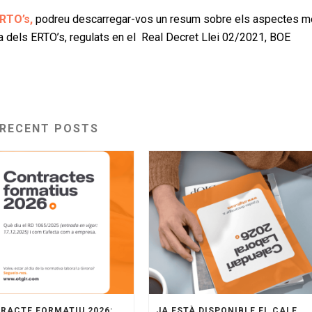
RTO’s,
podreu descarregar-vos un resum sobre els aspectes 
ga dels ERTO’s, regulats en el Real Decret Llei 02/2021, BOE
RECENT POSTS
CONTRACTE FORMATIU 2026: QUÈ PORTA EL RD 1065/2025 I COM APLICAR-LO A L’EMPRESA
JA ESTÀ DISPONIBLE EL CALENDARI LABORAL 2026