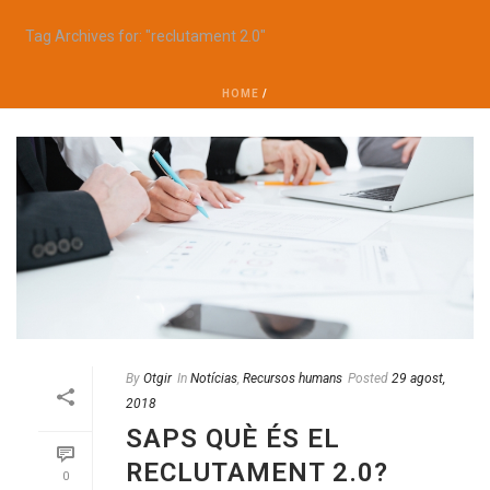
Tag Archives for: "reclutament 2.0"
HOME
/
By
Otgir
In
Notícias
,
Recursos humans
Posted
29 agost,
2018
SAPS QUÈ ÉS EL
RECLUTAMENT 2.0?
0