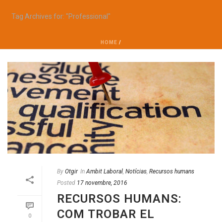
Tag Archives for: "Professional"
HOME
/
By
Otgir
In
Ambit Laboral
,
Notícias
,
Recursos humans
Posted
17 novembre, 2016
RECURSOS HUMANS:
COM TROBAR EL
0