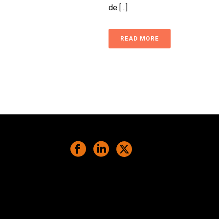
de [...]
READ MORE