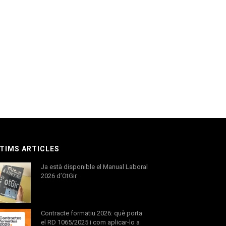
TIMS ARTICLES
Ja està disponible el Manual Laboral
2026 d’OtGir
Contracte formatiu 2026: què porta
el RD 1065/2025 i com aplicar-lo a