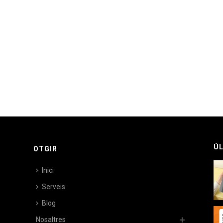
ÚL
OTGIR
Inici
Serveis
Blog
Nosaltres