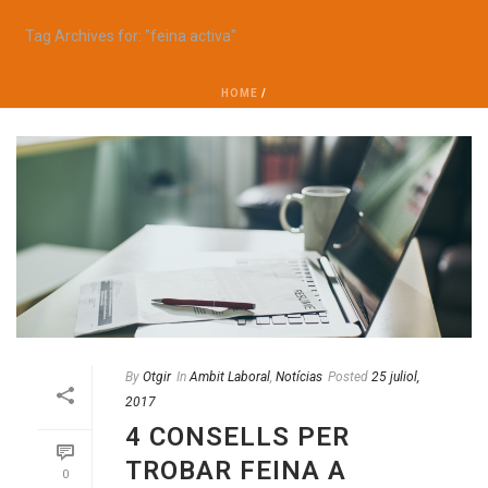
Tag Archives for: "feina activa"
HOME
/
By
Otgir
In
Ambit Laboral
,
Notícias
Posted
25 juliol,
2017
4 CONSELLS PER
TROBAR FEINA A
0