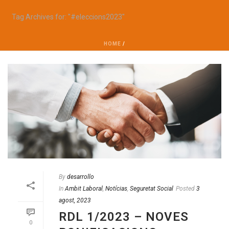
Tag Archives for: "#eleccions2023"
HOME
/
By
desarrollo
In
Ambit Laboral
,
Notícias
,
Seguretat Social
Posted
3
agost, 2023
RDL 1/2023 – NOVES
0