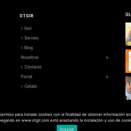
ÚL
OTGIR
Inici
Serveis
Blog
Nosaltres
Contacte
Portal
Català
ermiso para instalar cookies con la finalidad de obtener información es
vegando en www.otgir.com está aceptando la instalación y uso de cooki
Aceptar
ica de cookies |
Política de privacitat