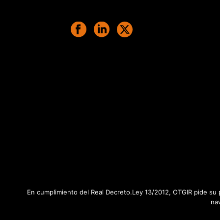
En cumplimiento del Real Decreto.Ley 13/2012, OTGIR pide su p
na
Tots els drets reservats © 2020 Otgir -
Avís legal
|
Polít