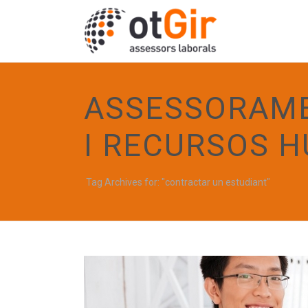
ASSESSORAME
I RECURSOS 
Tag Archives for: "contractar un estudiant"