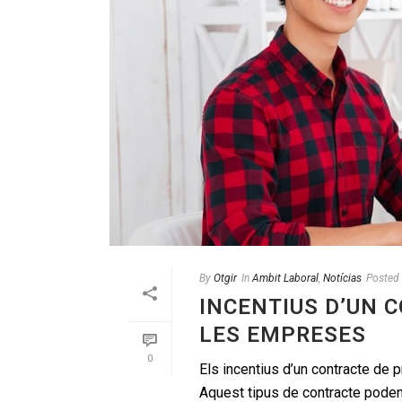
By
Otgir
In
Ambit Laboral
,
Notícias
Posted
INCENTIUS D’UN 
LES EMPRESES
0
Els incentius d’un contracte de p
Aquest tipus de contracte poden s