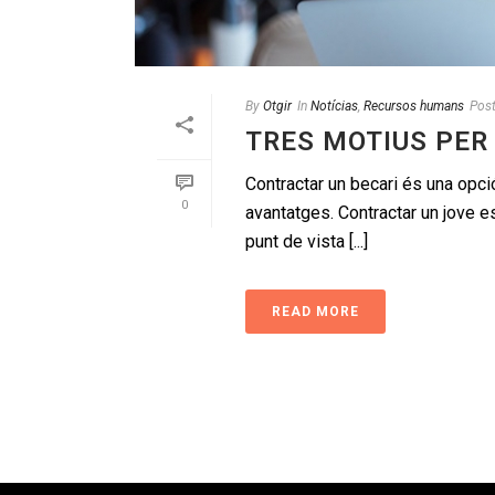
By
Otgir
In
Notícias
,
Recursos humans
Pos
TRES MOTIUS PER
Contractar un becari és una opc
0
avantatges. Contractar un jove es
punt de vista [...]
READ MORE