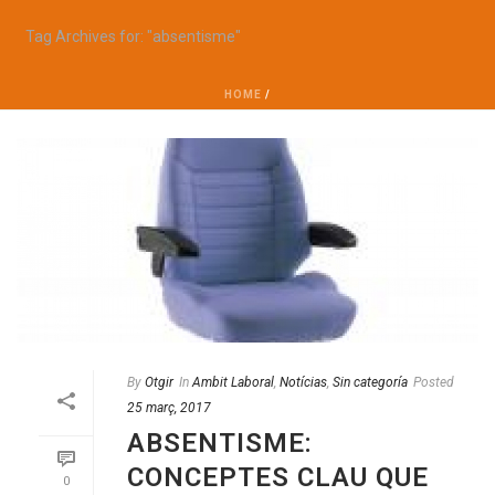
Tag Archives for: "absentisme"
HOME
/
By
Otgir
In
Ambit Laboral
,
Notícias
,
Sin categoría
Posted
25 març, 2017
ABSENTISME:
CONCEPTES CLAU QUE
0